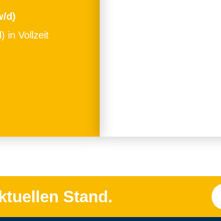
w/d)
 in Vollzeit
ktuellen Stand.