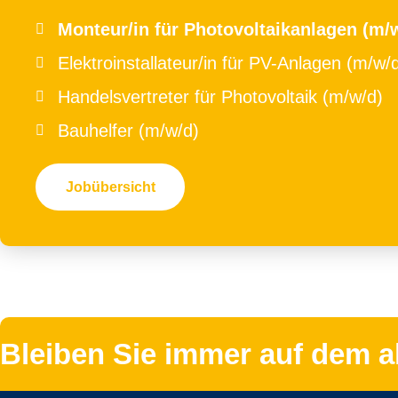
Monteur/in für Photovoltaikanlagen (m/
Elektroinstallateur/in für PV-Anlagen (m/w/d)
Handelsvertreter für Photovoltaik (m/w/d)
Bauhelfer (m/w/d)
Jobübersicht
Bleiben Sie immer auf dem a