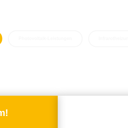
zt deine nachhaltige Zukunft 
individuelle Lösungen im Bereich Photovoltaik und 
Photovoltaik-Leistungen
Infrarotheiz
m!