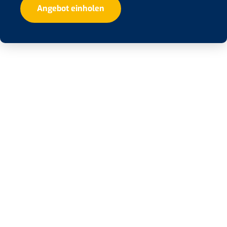
Angebot einholen
Starte jetzt deine
nachhaltige Zukunft mit
uns.
Wir entwicklen für Sie individuelle Lösungen im Bereich
Photovoltaik und Infrarotheitzungen.