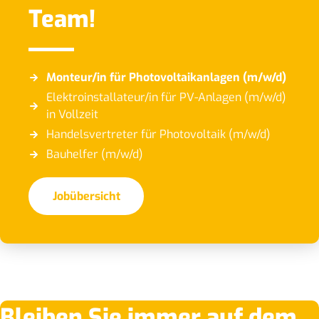
Team!
Monteur/in für Photovoltaikanlagen (m/w/d)
Elektroinstallateur/in für PV-Anlagen (m/w/d)
in Vollzeit
Handelsvertreter für Photovoltaik (m/w/d)
Bauhelfer (m/w/d)
Jobübersicht
Bleiben Sie immer auf dem